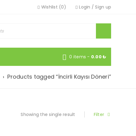
Wishlist (0)
Login
/
Sign up
0 items
-
0.00
₺
›
Products tagged “İncirli Kayısı Döneri”
Showing the single result
Filter