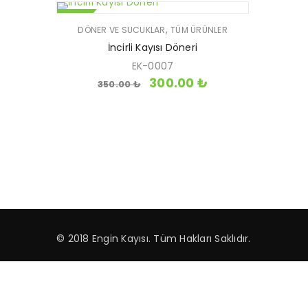
SATIŞ
,
DÖNER VE SUCUKLAR
TÜM ÜRÜNLER
İncirli Kayısı Döneri
EK-0007
300.00
₺
350.00
₺
© 2018 Engin Kayısı. Tüm Hakları Saklıdır.