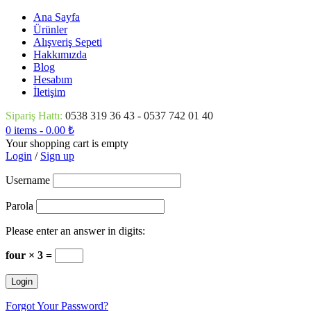
Ana Sayfa
Ürünler
Alışveriş Sepeti
Hakkımızda
Blog
Hesabım
İletişim
Sipariş Hattı:
0538 319 36 43 - 0537 742 01 40
0 items
-
0.00
₺
Your shopping cart is empty
Login
/
Sign up
Username
Parola
Please enter an answer in digits:
four × 3 =
Forgot Your Password?