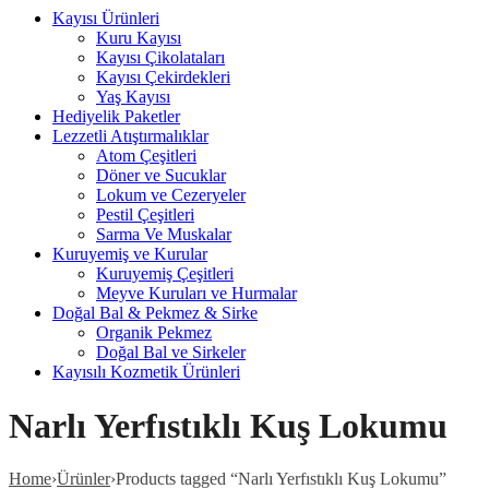
Kayısı Ürünleri
Kuru Kayısı
Kayısı Çikolataları
Kayısı Çekirdekleri
Yaş Kayısı
Hediyelik Paketler
Lezzetli Atıştırmalıklar
Atom Çeşitleri
Döner ve Sucuklar
Lokum ve Cezeryeler
Pestil Çeşitleri
Sarma Ve Muskalar
Kuruyemiş ve Kurular
Kuruyemiş Çeşitleri
Meyve Kuruları ve Hurmalar
Doğal Bal & Pekmez & Sirke
Organik Pekmez
Doğal Bal ve Sirkeler
Kayısılı Kozmetik Ürünleri
Narlı Yerfıstıklı Kuş Lokumu
Home
›
Ürünler
›
Products tagged “Narlı Yerfıstıklı Kuş Lokumu”