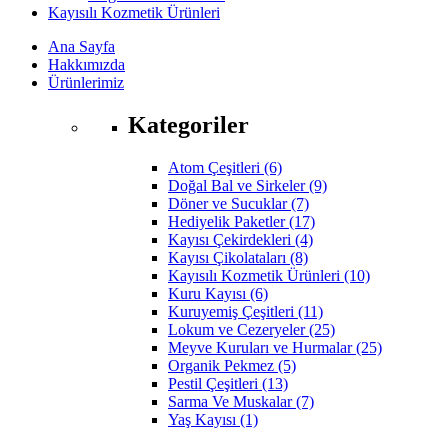
Kayısılı Kozmetik Ürünleri
Ana Sayfa
Hakkımızda
Ürünlerimiz
Kategoriler
Atom Çeşitleri (6)
Doğal Bal ve Sirkeler (9)
Döner ve Sucuklar (7)
Hediyelik Paketler (17)
Kayısı Çekirdekleri (4)
Kayısı Çikolataları (8)
Kayısılı Kozmetik Ürünleri (10)
Kuru Kayısı (6)
Kuruyemiş Çeşitleri (11)
Lokum ve Cezeryeler (25)
Meyve Kuruları ve Hurmalar (25)
Organik Pekmez (5)
Pestil Çeşitleri (13)
Sarma Ve Muskalar (7)
Yaş Kayısı (1)