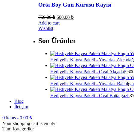
Orta Boy Gün Kurusu Kayısı
750.00
₺
600.00
₺
Add to cart
Wishlist
Son Ürünler
Hediyelik Kayısı Paketi - Yuvarlak Akçada
Hediyelik Kayısı Paketi - Oval Akçadağ
60
Hediyelik Kayısı Paketi - Yuvarlak Battalga
Hediyelik Kayısı Paketi - Oval Battalgazi
8
Blog
İletişim
0 items
-
0.00
₺
Your shopping cart is empty
Tüm Kategoriler