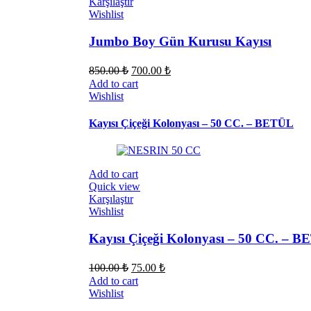
Karşılaştır
Wishlist
Jumbo Boy Gün Kurusu Kayısı
850.00
₺
700.00
₺
Add to cart
Wishlist
Kayısı Çiçeği Kolonyası – 50 CC. – BETÜL
Add to cart
Quick view
Karşılaştır
Wishlist
Kayısı Çiçeği Kolonyası – 50 CC. – 
100.00
₺
75.00
₺
Add to cart
Wishlist