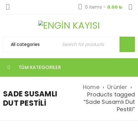
0 items
-
0.00
₺
TÜM KATEGORILER
Home
›
Ürünler
›
SADE SUSAMLI
Products tagged
DUT PESTILI
“Sade Susamlı Dut
Pestili”