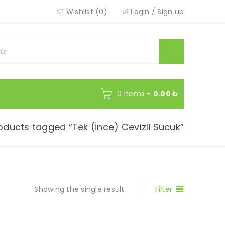
Wishlist (0)
Login
/
Sign up
0 items
-
0.00
₺
oducts tagged “Tek (İnce) Cevizli Sucuk”
Showing the single result
Filter