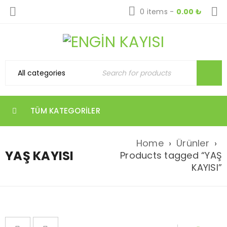
0 items
-
0.00
₺
TÜM KATEGORILER
Home
›
Ürünler
›
YAŞ KAYISI
Products tagged “YAŞ
KAYISI”