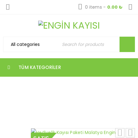
0 items
-
0.00
₺
TÜM KATEGORILER
HEDIYELIK KAYISI PAKETI – YEŞILYURT
Home
›
Ürünler
›
Hediyelik Paketler
›
Hediyelik
Kayısı Paketi – Yeşilyurt