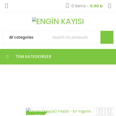
0 items
-
0.00
₺
TÜM KATEGORILER
ÜZÜM (KÖPÜK) PESTILI – EV YAPIMI
Home
›
Ürünler
›
Tüm Ürünler
›
Üzüm (Köpük)
Pestili – Ev Yapımı